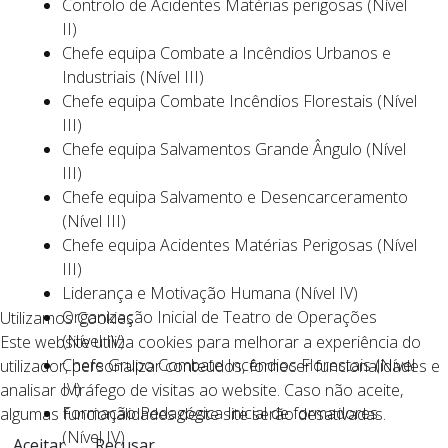
Controlo de Acidentes Matérias perigosas (Nível
II)
Chefe equipa Combate a Incêndios Urbanos e
Industriais (Nível III)
Chefe equipa Combate Incêndios Florestais (Nível
III)
Chefe equipa Salvamentos Grande Ângulo (Nível
III)
Chefe equipa Salvamento e Desencarceramento
(Nível III)
Chefe equipa Acidentes Matérias Perigosas (Nível
III)
Liderança e Motivação Humana (Nível IV)
Organização Inicial de Teatro de Operações
Utilizamos Cookies
(Nível IV)
Este website utiliza cookies para melhorar a experiência do
Chefe Grupo Combate Incêndios Florestais (Nível
utilizador, personalizar conteúdos, fornecer funcionalidades e
IV)
analisar o tráfego de visitas ao website. Caso não aceite,
Formação Pedagógica Inicial de formadores
algumas funcionalidades deste site serão desativadas.
(Nível IV)
Aceitar
Recusar