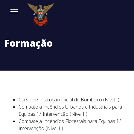
Formação
Curso de Instrução Inicial de Bombeiro (Nível I)
Combate a Incêndios Urbanos e Industriais para
Equipas 1.ª Intervenção (Nível II)
Combate a Incêndios Florestais para Equipas 1.ª
Intervenção (Nível II)