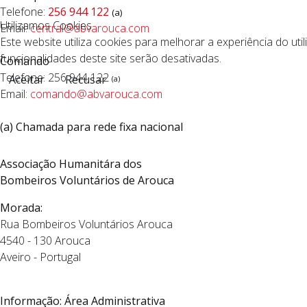
Telefone:
256 944 122
(a)
Utilizamos Cookies
Email:
c
entral@abvarouca.com
Este website utiliza cookies para melhorar a experiência do uti
funcionalidades deste site serão desativadas.
Comando
Telefone: 256 944 122
Aceitar
Recusar
(a)
Email:
comando@abvarouca.com
(a) Chamada para rede fixa nacional
Associação Humanitára dos
Bombeiros Voluntários de Arouca
Morada:
Rua Bombeiros Voluntários Arouca
4540 - 130 Arouca
Aveiro - Portugal
Informação: Área Administrativa