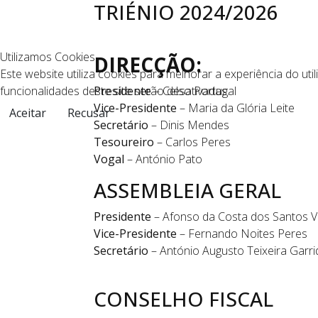
TRIÉNIO 2024/2026
Utilizamos Cookies
DIRECÇÃO:
Este website utiliza cookies para melhorar a experiência do uti
funcionalidades deste site serão desativadas.
Presidente
– Celso Portugal
Vice-Presidente
– Maria da Glória Leite
Aceitar
Recusar
Secretário
– Dinis Mendes
Tesoureiro
– Carlos Peres
Vogal
– António Pato
ASSEMBLEIA GERAL
Presidente
– Afonso da Costa dos Santos V
Vice-Presidente
– Fernando Noites Peres
Secretário
– António Augusto Teixeira Garr
CONSELHO FISCAL