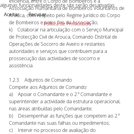
eficiência, entre o Corpo de Bombeiros e a
algumas funcionalidades deste site serão desativadas.
Associação Humanitária de Bombeiros Voluntários de
Aceitar
Recusar
Arouca, com respeito pelo Regime Jurídico do Corpo
de Bombeiros e pelos fins da Associação;
Política de Privacidade
k) Colaborar na articulação com o Serviço Municipal
de Protecção Civil de Arouca, Comando Distrital de
Operações de Socorro de Aveiro e restantes
autoridades e serviços que contribuem para a
prossecução das actividades de socorro e
assistência.
1.2.3. Adjuntos de Comando
Compete aos Adjuntos de Comando:
a) Apoiar o Comandante e o 2.º Comandante e
superintender a actividade da estrutura operacional,
nas áreas atribuídas pelo Comandante;
b) Desempenhar as funções que competem ao 2.º
Comandante nas suas falhas ou impedimentos;
c) Intervir no processo de avaliação do