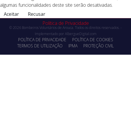
algumas funcionalidades deste site serão desativadas.
Aceitar
Recusar
Política de Privacidade
© 2026 Bombeiros Voluntários de Arouca. Todos os direitos reservados. -
Implementado por
AlbergueDigital.com
POLÍTICA DE PRIVACIDADE
POLÍTICA DE COOKIES
TERMOS DE UTILIZAÇÃO
IPMA
PROTEÇÃO CIVIL