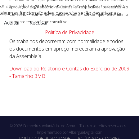
analisar o tráfego de visitas ao website. Caso não aceite,
aprovação do Relatório e Contas e respectivos pareceres do
algumas funcionalidades deste site serão desativadas.
Conselho Fiscal e do Conselho Geral, sendo que este último
Aceitar
somente tem carácter consultivo.
Recusar
Política de Privacidade
Os trabalhos decorreram com normalidade e todos
os documentos em apreço mereceram a aprovação
da Assembleia.
Download do Relatório e Contas do Exercício de 2009
- Tamanho 3MB
© 2026 Bombeiros Voluntários de Arouca. Todos os direitos reservados. -
Implementado por
AlbergueDigital.com
POLÍTICA DE PRIVACIDADE
POLÍTICA DE COOKIES